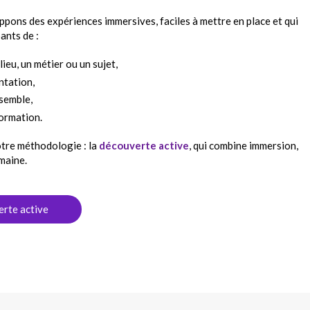
ns des expériences immersives, faciles à mettre en place et qui
ants de :
ieu, un métier ou un sujet,
ntation,
nsemble,
formation.
tre méthodologie : la
découverte active
, qui combine immersion,
maine.
erte active