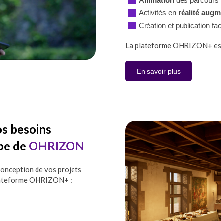
Animation
des parcours 
Activités en
réalité aug
Création et publication fa
La plateforme OHRIZON+ est si
En savoir plus
os besoins
ipe de
OHRIZON
onception de vos projets
 plateforme OHRIZON+ :