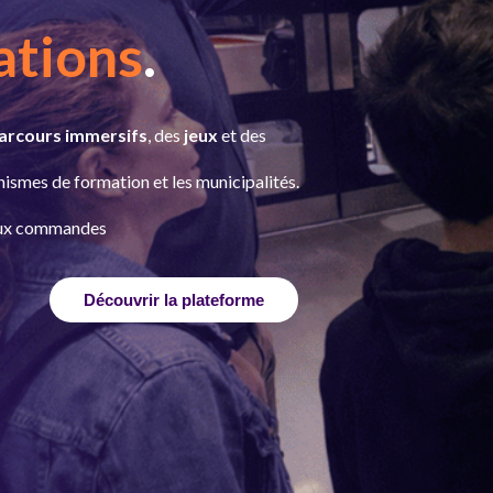
ations
.
arcours immersifs
, des
jeux
et des
nismes de formation et les municipalités.
 aux commandes
Découvrir la plateforme