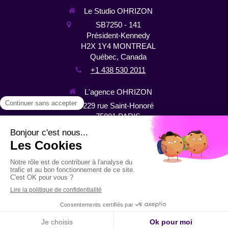
Le Studio OHRIZON
SB7250 - 141
Président-Kennedy
H2X 1Y4
MONTREAL
Québec, Canada
+1 438 530 2011
L'agence OHRIZON
229 rue Saint-Honoré
75001
PARIS
France
+33 1 44 64 10 22
Plan du site
Mentions légales