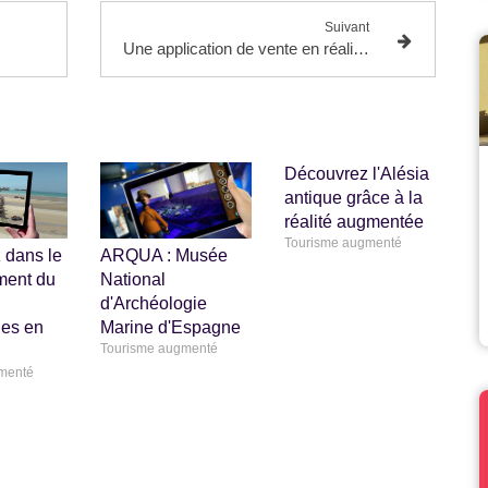
Suivant
agne
Une application de vente en réalité augmentée reliée à la facturation
Découvrez l'Alésia
antique grâce à la
réalité augmentée
Tourisme augmenté
 dans le
ARQUA : Musée
ent du
National
d'Archéologie
es en
Marine d'Espagne
Tourisme augmenté
menté