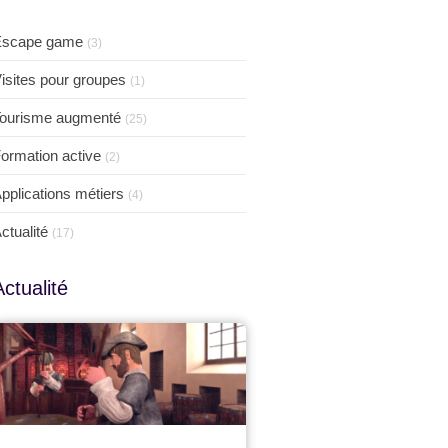
Escape game
(3)
isites pour groupes
(1)
ourisme augmenté
(25)
ormation active
(2)
pplications métiers
(4)
ctualité
(17)
Actualité