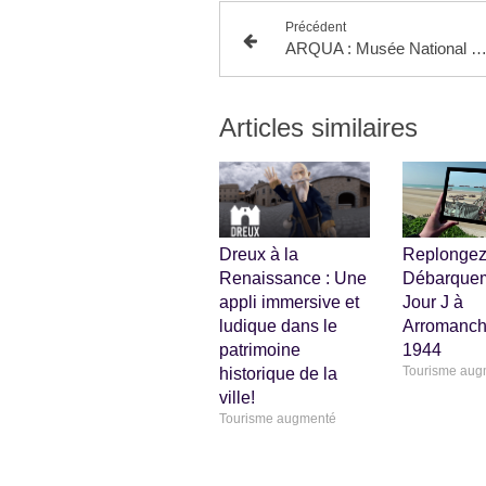
Précédent
ARQUA : Musée National d'Archéologie Marine d'Esp
Articles similaires
Dreux à la
Replongez
Renaissance : Une
Débarquem
appli immersive et
Jour J à
ludique dans le
Arromanch
patrimoine
1944
Tourisme aug
historique de la
ville!
Tourisme augmenté