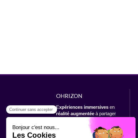
OHRIZON
E
xpériences immersives
en
réalité augmentée
à partager
Tourisme
,
formation
,
urbanisme,
industrie