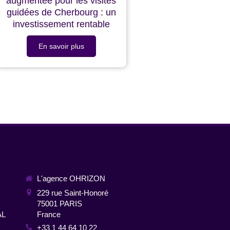
augmentée pour les visites
guidées de Cherbourg : un
investissement rentable
En savoir plus
L'agence OHRIZON
229 rue Saint-Honoré
75001
PARIS
AL
France
+33 1 44 64 10 22