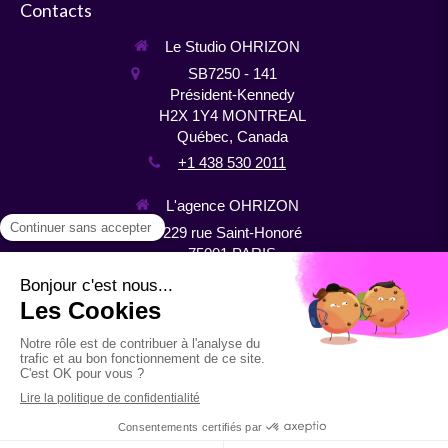
Contacts
Le Studio OHRIZON
SB7250 - 141
Président-Kennedy
H2X 1Y4
MONTREAL
Québec, Canada
+1 438 530 2011
L'agence OHRIZON
229 rue Saint-Honoré
75001
PARIS
France
+33 1 44 64 10 22
Plan du site
Mentions légales