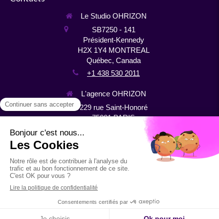
Le Studio OHRIZON
SB7250 - 141
Président-Kennedy
H2X 1Y4
MONTREAL
Québec, Canada
+1 438 530 2011
L'agence OHRIZON
229 rue Saint-Honoré
75001
PARIS
France
+33 1 44 64 10 22
Plan du site
Mentions légales