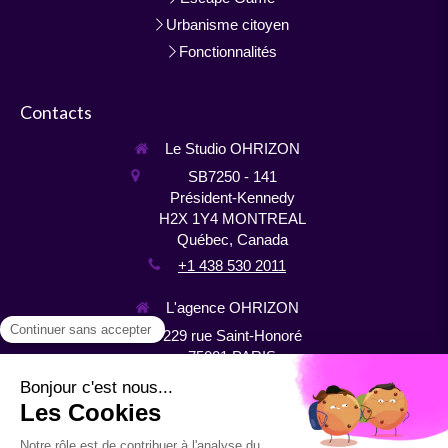
Urbanisme citoyen
Fonctionnalités
Contacts
Le Studio OHRIZON
SB7250 - 141
Président-Kennedy
H2X 1Y4
MONTREAL
Québec, Canada
+1 438 530 2011
L'agence OHRIZON
229 rue Saint-Honoré
75001
PARIS
France
+33 1 44 64 10 22