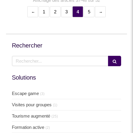
Affichage des articles 37-48 sur 52
1
2
3
4
5
Rechercher
Rechercher
Solutions
Escape game
(3)
Visites pour groupes
(1)
Tourisme augmenté
(25)
Formation active
(2)